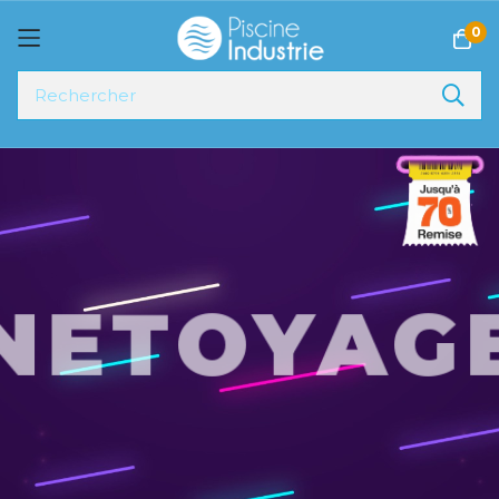
0
Allez
au
contenu
NETOYAG