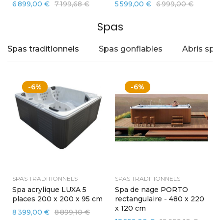
6 899,00 €
7 199,68 €
5 599,00 €
6 999,00 €
Spas
Spas traditionnels
Spas gonflables
Abris spa
-6%
-6%
SPAS TRADITIONNELS
SPAS TRADITIONNELS
Spa acrylique LUXA 5
Spa de nage PORTO
places 200 x 200 x 95 cm
rectangulaire - 480 x 220
x 120 cm
8 399,00 €
8 899,10 €