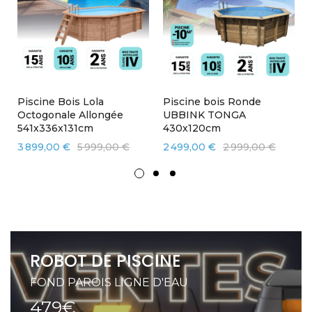
Piscine Bois Lola
Piscine bois Ronde
Octogonale Allongée
UBBINK TONGA
541x336x131cm
430x120cm
3 899,00 €
5 999,00 €
2 499,00 €
2 999,00 €
ROBOT DE PISCINE
FOND PAROIS LIGNE D'EAU
479€