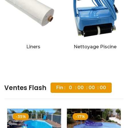
Liners
Nettoyage Piscine
Ventes Flash
Fin :
0
00
00
00
-35%
-17%