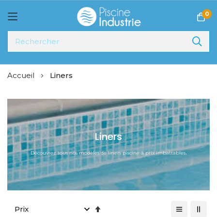
0
Allez
Accueil
Liners
au
contenu
Liners
.
Découvrez tous nos modèles de liners piscine à prix imbattables
Par