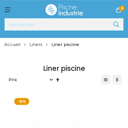
0
Allez
Accueil
Liners
Liner piscine
au
contenu
Liner piscine
Par
ordre
décroissant
-8%