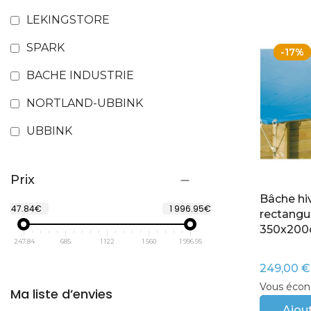
LEKINGSTORE
SPARK
-17%
BACHE INDUSTRIE
NORTLAND-UBBINK
UBBINK
Prix
Bâche hiv
247.84€
1 996.95€
rectangu
350x20
247.84
685
1 122
1 560
1 996.95
249,00 €
Vous écon
Ma liste d’envies
Ajout