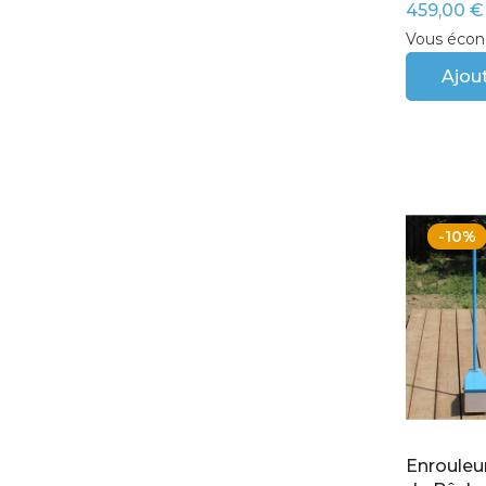
459,00 €
Vous écon
Ajout
-10%
Enrouleu