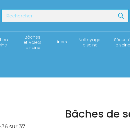
Bâches 
ation 
Nettoyage 
Sécurité
Liners
et Volets 
cine
piscine
piscin
piscine
Bâches de s
-
36
sur
37