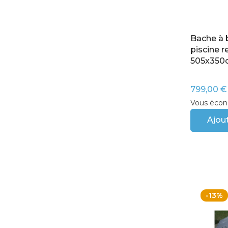
Bache à 
piscine r
505x350
799,00 €
Vous écon
Ajout
-13%