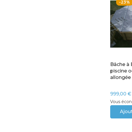
-23%
Bâche à 
piscine 
allongé
999,00 €
Vous écon
Ajout