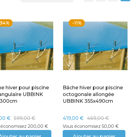
ordre
décroissant
-34%
-11%
e hiver pour piscine
Bâche hiver pour piscine
angulaire UBBINK
octogonale allongée
x300cm
UBBINK 355x490cm
00 €
599,00 €
419,00 €
469,00 €
 économisez 200,00 €
Vous économisez 50,00 €
Ajouter au panier
Ajouter au panier