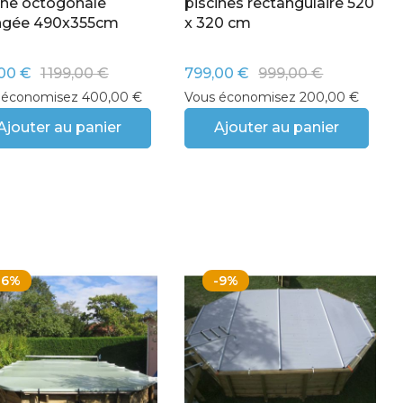
ine octogonale
piscines rectangulaire 520
ongée 490x355cm
x 320 cm
00 €
1 199,00 €
799,00 €
999,00 €
 économisez 400,00 €
Vous économisez 200,00 €
Ajouter au panier
Ajouter au panier
-6%
-9%