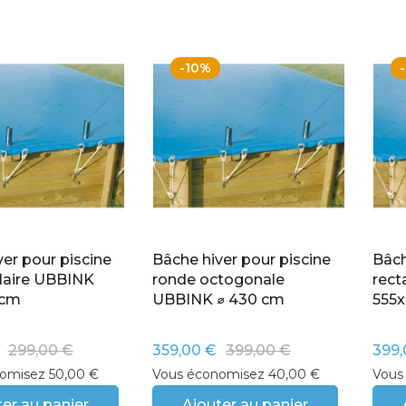
-10%
er pour piscine
Bâche hiver pour piscine
Bâch
laire UBBINK
ronde octogonale
rect
0cm
UBBINK ⌀ 430 cm
555
299,00 €
359,00 €
399,00 €
399,
omisez 50,00 €
Vous économisez 40,00 €
Vous
er au panier
Ajouter au panier