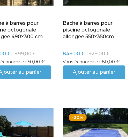
e à barres pour
Bache à barres pour
ine octogonale
piscine octogonale
ongée 490x300 cm
allongée 550x350cm
00 €
899,00 €
849,00 €
929,00 €
 économisez 50,00 €
Vous économisez 80,00 €
Ajouter au panier
Ajouter au panier
-20%