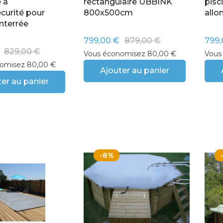
 à
rectangulaire UBBINK
pisc
curité pour
800x500cm
all
nterrée
799,00 €
879,00 €
799,
829,00 €
Vous économisez 80,00 €
Vous
omisez 80,00 €
Ajouter au panier
er au panier
-8%