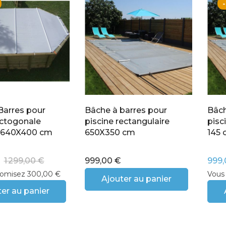
Barres pour
Bâche à barres pour
Bâch
octogonale
piscine rectangulaire
pisc
e 640X400 cm
650X350 cm
145
1 299,00 €
999,00 €
999,
omisez 300,00 €
Vous
Ajouter au panier
er au panier