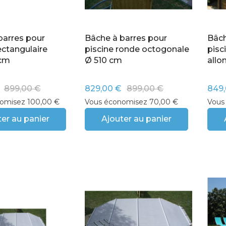
barres pour
Bâche à barres pour
Bâch
ectangulaire
piscine ronde octogonale
pisc
cm
Ø 510 cm
all
899,00 €
829,00 €
899,00 €
849,
omisez 100,00 €
Vous économisez 70,00 €
Vous
er au panier
Ajouter au panier