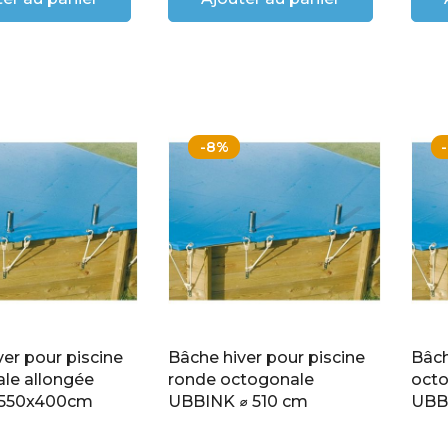
-8%
er pour piscine
Bâche hiver pour piscine
Bâch
le allongée
ronde octogonale
octo
550x400cm
UBBINK ⌀ 510 cm
UBB