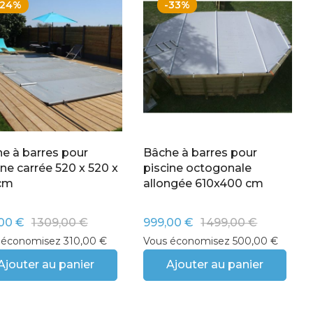
-24%
-33%
e à barres pour
Bâche à barres pour
ine carrée 520 x 520 x
piscine octogonale
 cm
allongée 610x400 cm
00 €
1 309,00 €
999,00 €
1 499,00 €
 économisez 310,00 €
Vous économisez 500,00 €
Ajouter au panier
Ajouter au panier