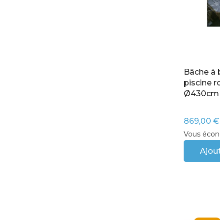
Bâche à 
piscine 
Ø430cm
869,00 €
Vous écon
Ajout