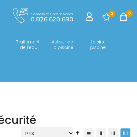
0
0
Conseils et Commandes
0 826 620 690
 
Traitement 
Autour de 
Loisirs 
e
de l'eau
la piscine
piscine
écurité
Par