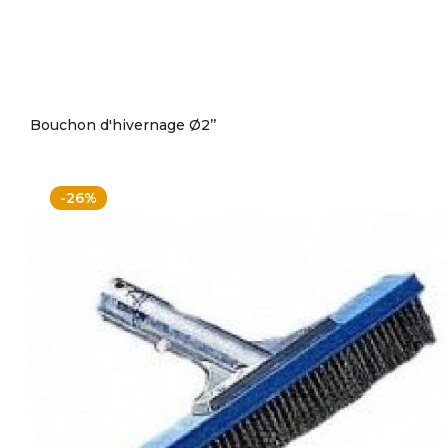
Bouchon d'hivernage Ø2’’
-26%