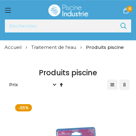
0
Allez
Accueil
Traitement de l'eau
Produits piscine
au
contenu
Produits piscine
Par
ordre
décroissant
-55%