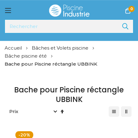
0
Allez
Accueil
Bâches et Volets piscine
au
Bâche piscine été
contenu
Bache pour Piscine réctangle UBBINK
Bache pour Piscine réctangle
UBBINK
Par
ordre
décroissant
-20%