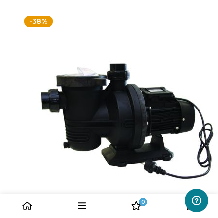
-38%
0
0