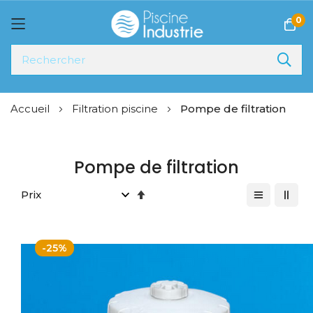
0
Allez
Accueil
Filtration piscine
Pompe de filtration
au
contenu
Pompe de filtration
Par
ordre
décroissant
-25%