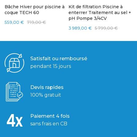
Bâche Hiver pour piscine à
Kit de filtration Piscine à
Ki
coque TECH 60
enterrer Traitement au sel +
e
pH Pompe 3/4CV
c
559,00 €
719,00 €
3 989,00 €
5 799,00 €
2
Satisfait ou remboursé
pendant 15 jours
Devis rapides
100% gratuit
Paiement 4 fois
sans frais en CB