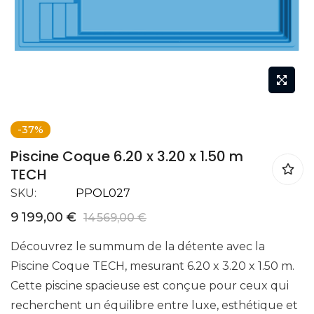
Skip
-37%
to
Piscine Coque 6.20 x 3.20 x 1.50 m
the
TECH
beginning
SKU
PPOL027
of
the
9 199,00 €
14 569,00 €
images
Découvrez le summum de la détente avec la
gallery
Piscine Coque TECH, mesurant 6.20 x 3.20 x 1.50 m.
Cette piscine spacieuse est conçue pour ceux qui
recherchent un équilibre entre luxe, esthétique et