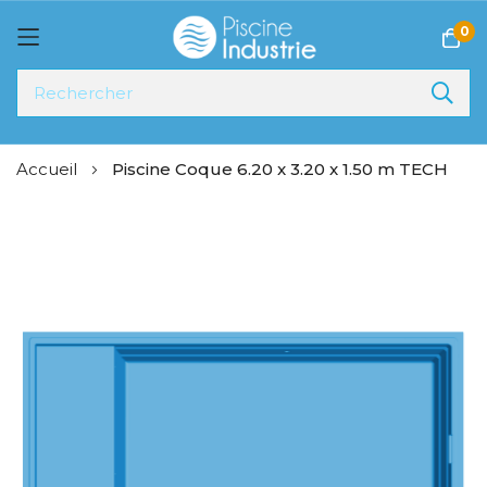
0
Allez
Accueil
Piscine Coque 6.20 x 3.20 x 1.50 m TECH
au
contenu
Skip
to
the
end
of
the
images
gallery