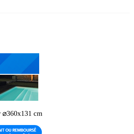
r
⌀
360x131 cm