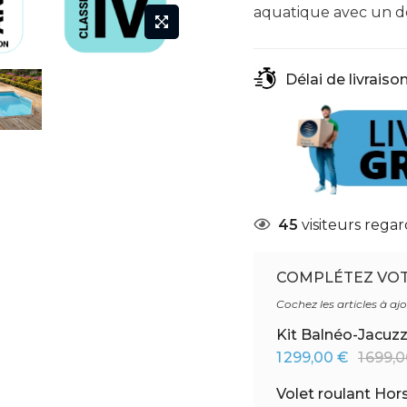
aquatique avec un de
Délai de livraison
45
visiteurs regar
COMPLÉTEZ VO
Cochez les articles à aj
Kit Balnéo-Jacuzz
1 299,00 €
1 699,
Volet roulant Hor