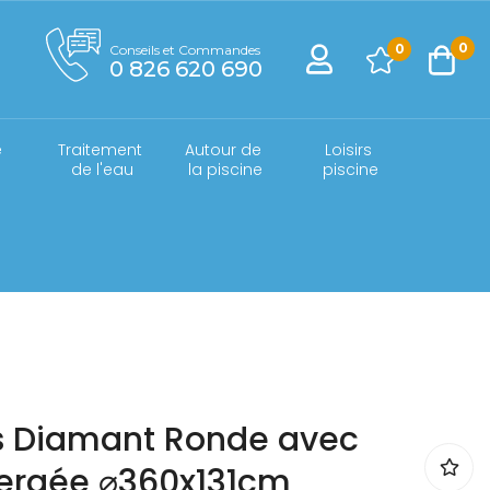
0
0
Conseils et Commandes
0 826 620 690
 
Traitement 
Autour de 
Loisirs 
e
de l'eau
la piscine
piscine
is Diamant Ronde avec
ergée ⌀360x131cm