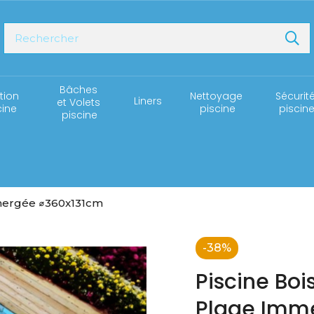
Bâches 
ation 
Nettoyage 
Sécurité
Liners
et Volets 
cine
piscine
piscin
piscine
mmergée ⌀360x131cm
-38%
Piscine Bo
Plage Imm