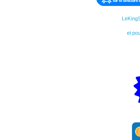
LeKingSt
et pou