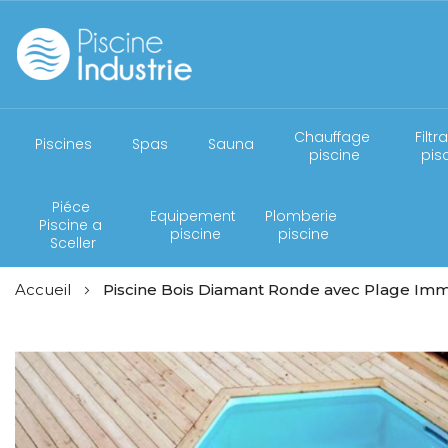
Chauffage 
Filtr
Piscines
Spas
Sauna
piscine
pis
Piéce 
Equipement 
Plomberie 
Piscine a 
piscine
piscine
Sceller
Accueil
Piscine Bois Diamant Ronde avec Plage I
Skip
to
the
end