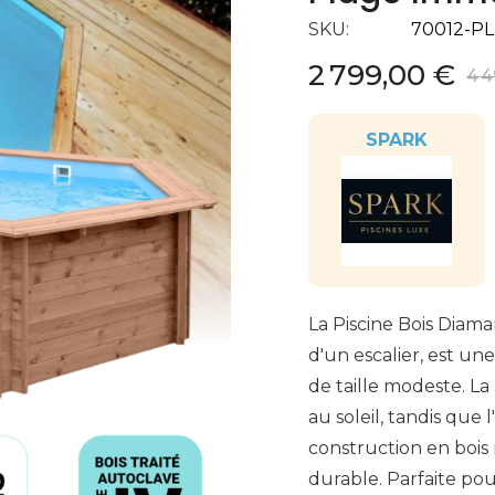
SKU
70012-PL
2 799,00 €
4 4
SPARK
La Piscine Bois Diam
d'un escalier, est un
de taille modeste. L
au soleil, tandis que l
construction en bois
durable. Parfaite pour