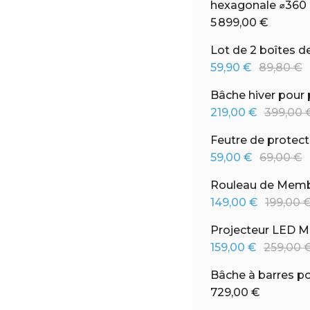
hexagonale ⌀360
5 899,00 €
Lot de 2 boîtes d
59,90 €
89,80 €
Bâche hiver pour
219,00 €
399,00 
Feutre de protecti
59,00 €
69,00 €
Rouleau de Membra
149,00 €
199,00 
Projecteur LED M
159,00 €
259,00 
Bâche à barres p
729,00 €