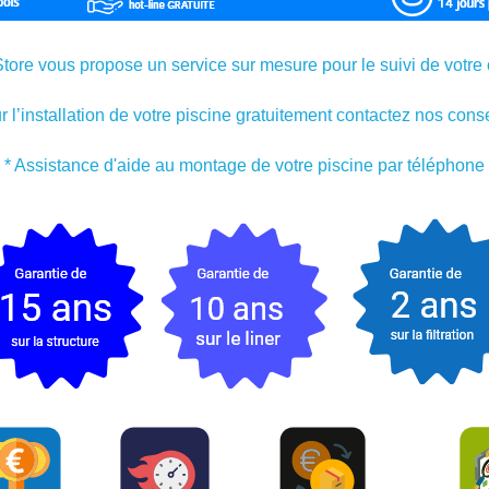
ore vous propose un service sur mesure pour le suivi de votre 
r l’installation de votre piscine gratuitement contactez nos conse
* Assistance d'aide au montage de votre piscine par téléphone