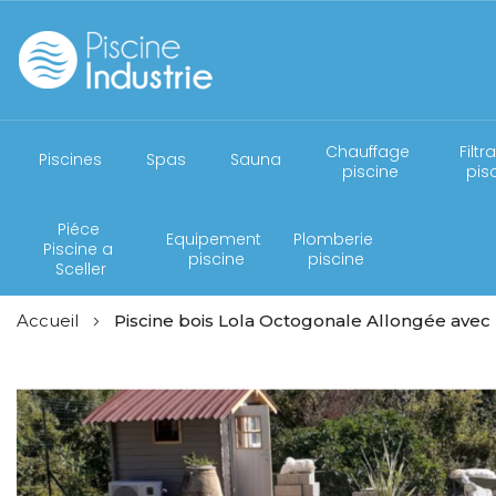
Chauffage 
Filtr
Piscines
Spas
Sauna
piscine
pis
Piéce 
Equipement 
Plomberie 
Piscine a 
piscine
piscine
Sceller
Accueil
Piscine bois Lola Octogonale Allongée ave
Skip
to
the
end