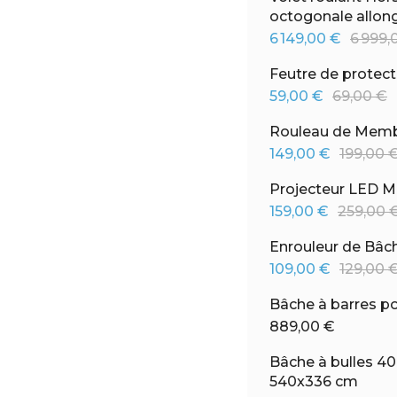
octogonale allo
6 149,00 €
6 999,
Feutre de protecti
59,00 €
69,00 €
Rouleau de Membra
149,00 €
199,00 
Projecteur LED M
159,00 €
259,00 
Enrouleur de Bâc
109,00 €
129,00 
Bâche à barres p
889,00 €
Bâche à bulles 40
540x336 cm