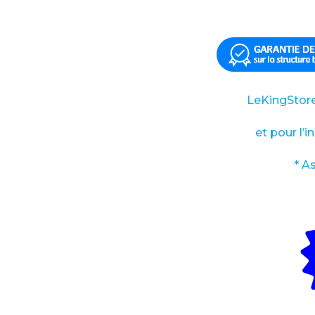
LeKingStore
et pour l’
* A