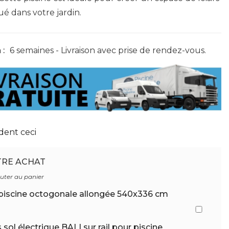
é dans votre jardin.
 :
6 semaines - Livraison avec prise de rendez-vous.
dent ceci
TRE ACHAT
outer au panier
 piscine octogonale allongée 540x336 cm
 sol électrique BALI sur rail pour piscine