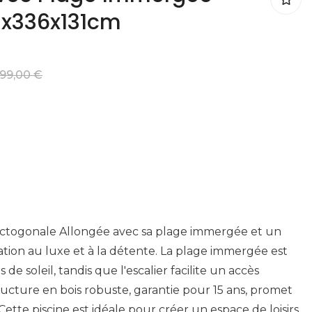
41x336x131cm
499,00 €
 Octogonale Allongée avec sa plage immergée et un
itation au luxe et à la détente. La plage immergée est
 de soleil, tandis que l'escalier facilite un accès
tructure en bois robuste, garantie pour 15 ans, promet
 Cette piscine est idéale pour créer un espace de loisirs