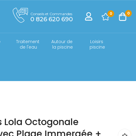
0
0
Conseils et Commandes
0 826 620 690
 
Traitement 
Autour de 
Loisirs 
e
de l'eau
la piscine
piscine
s Lola Octogonale
vec Plage Immergée +