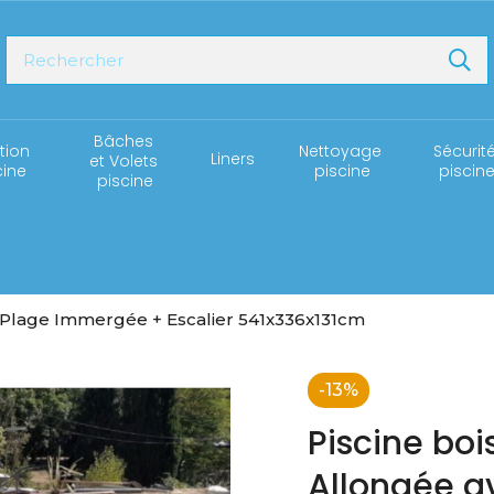
Bâches 
ation 
Nettoyage 
Sécurité
Liners
et Volets 
cine
piscine
piscin
piscine
c Plage Immergée + Escalier 541x336x131cm
-13%
Piscine boi
Allongée a