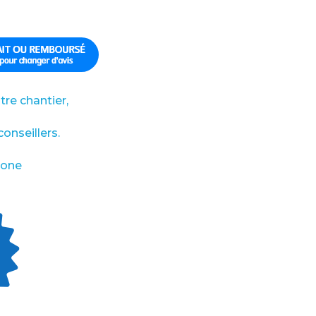
re chantier,
onseillers.
hone